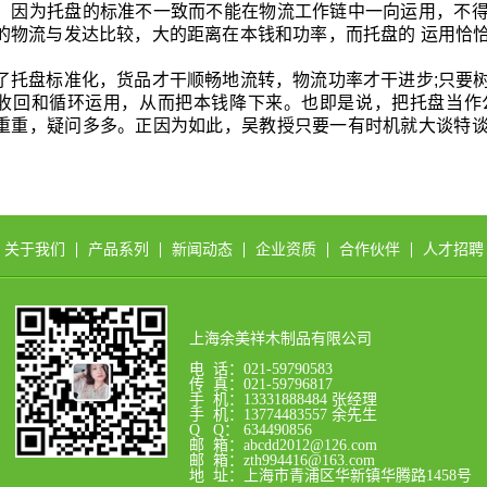
，因为托盘的标准不一致而不能在物流工作链中一向运用，不
的物流与发达比较，大的距离在本钱和功率，而托盘的 运用恰
了托盘标准化，货品才干顺畅地流转，物流功率才干进步;只要
收回和循环运用，从而把本钱降下来。也即是说，把托盘当作
重重，疑问多多。正因为如此，吴教授只要一有时机就大谈特
关于我们
产品系列
新闻动态
企业资质
合作伙伴
人才招聘
上海余美祥木制品有限公司
电 话：021-59790583
传 真：021-59796817
手 机：13331888484 张经理
手 机：13774483557 余先生
Q Q： 634490856
邮 箱：abcdd2012@126.com
邮 箱：zth994416@163.com
地 址：上海市青浦区华新镇华腾路1458号