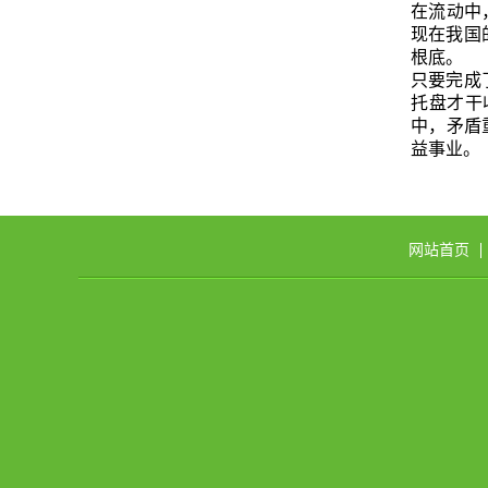
在流动中
现在我国
根底。
只要完成
托盘才干
中，矛盾
益事业。
网站首页